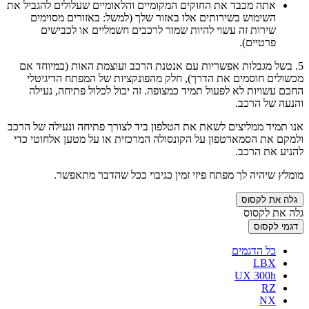
אתה מכבד את החוקים המקומיים והלאומיים שעלולים להגביל את
השימוש בשירותים אלו באזור שלך (למשל: באזורים מסוימים
שירות זה עשוי להיות שמור לרכבים חשמליים או לכבישים
פרטיים).
5. בשל מגבלות אפשריות עם אנטנת הרכב ועוצמת האות (במיוחד אם
מכשולים חוסמים את הדרך), חלק מהפונקציות של המפתח הדיגיטלי
החכם עשויות לא לפעול תמיד כמצופה. זה יכול לכלול פתיחה, נעילה
והנעה של הרכב.
אנו תמיד ממליצים לשאת את הטלפון ביד לצורך פתיחה ונעילה של הרכב
ולמקם את הסמארטפון על הקונסולה המרכזית או על מטען אלחוטי כדי
להניע את הרכב.
מומלץ שיהיה לך מפתח פיזי זמין כגיבוי ככל שהדבר מתאפשר.
גלה את לקסוס
גלה את לקסוס
דגמי לקסוס
כל הדגמים
LBX
UX 300h
RZ
NX