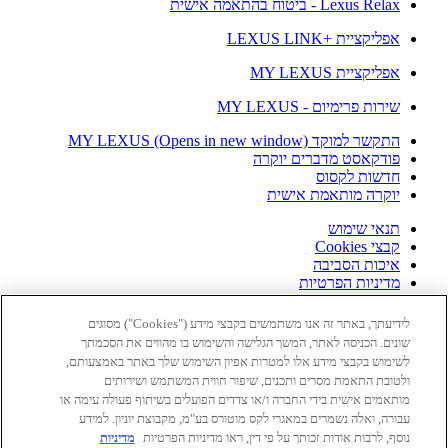
Lexus Relax - ביטוח בהתאמה אישית
אפליקציית +LEXUS LINK
אפליקציית MY LEXUS
שירות פרימיום - MY LEXUS
התקשר למוקד MY LEXUS
(Opens in new window)
פודקאסט מדברים יוקרה
חדשות לקסוס
יוקרה מותאמת אישית
תנאי שימוש
קבצי Cookies
איכות הסביבה
מדיניות הפרטיות
הצהרת נגישות
Lexus International
(Opens in new window)
לידיעתך, באתר זה אנו משתמשים בקבצי מידע ("Cookies") מסוגים
מפת אתר
שונים. הכניסה לאתר, המשך הגלישה והשימוש בו מהווים את הסכמתך
לשימוש בקבצי מידע אלו למטרות אפיון השימוש שלך באתר באמצעותם,
(Opens in new window)
ולטובת התאמת מסרים ותכנים, שיפור חווית המשתמש ושירותים
(Opens in new window)
מותאמים אישית בידי החברה ו/או צדדים הפועלים בשיתוף פעולה עימה או
(Opens in new window)
עבורה, ואלה נשמרים במאגרי לקס מוטורס בע"מ, מקבוצת יוניון. למידע
(Opens in new window)
נוסף, לרבות אודות זכותך על פי דין, ראו מדיניות הפרטיות
מדיניות
(Opens in new window)