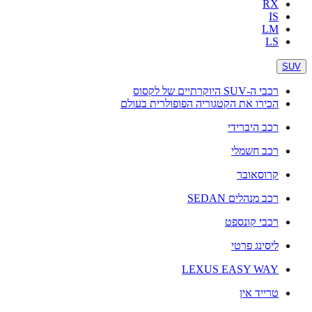
RX
IS
LM
LS
SUV
רכבי ה-SUV היוקרתיים של לקסוס
הכירו את הקטגוריה הפופולרית בעולם
רכב היברידי
רכב חשמלי
קרוסאובר
רכב מנהלים SEDAN
רכבי קונספט
ליסינג פרטי
LEXUS EASY WAY
טרייד אין