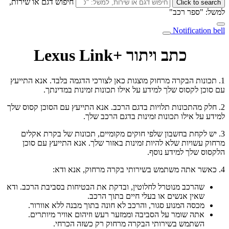
חיפוש דגם או שירות,
Click to search
למשל: "ספר רכב"
Notification bell
כתב ויתור +Lexus Link
1. תכונות הבקרה מרחוק מוצגות כאן לצורכי הדגמה בלבד. אנא התייעץ
עם סוכן לקסוס שלך למידע על אילו תכונות זמינות במדינתך.
2. חלק מהתכונות תלויות בדגם הרכב. אנא התייעץ עם הסוכן קסוס שלך
למידע על אילו תכונות זמינות בדגם הרכב שלך.
3. יש לקחת בחשבון שלפי חוקים מקומיים, תכונות של בקרת אקלים
מרחוק עשויות שלא להיות זמינות באזור שלך. אנא התייעץ עם סוכן
הלקסוס שלך למידע נוסף.
4. כאשר אתה משתמש בשירותי בקרה מרחוק, אנא ודא:
שהרכב מנוטרל לחלוטין, ובדקת את הבטיחות בסביבת הרכב. ודא
שאין אנשים או בעלי חיים בתוך הרכב.
מכסה המנוע סגור, והרכב לא חונה בתוך מבנה ללא אוורור.
אתה שומר על הסביבה וממזער רעש וזיהום אוויר מיותרים.
השתמש בשירותי הבקרה מרחוק רק כשזה הכרחי.