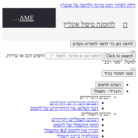
דילוג לאיזור תוכן מרכזי
(לחיצה על אנטר)
DEALER NAME
דגמים חדשים
להזמנת טיפול אונליין
לחיצה כאן כדי לחזור לתפריט הקודם
חיפוש דגם או שירות,
Click to search
למשל: "ספר רכב"
סגור תפקיד בנייד
דגמים חדשים
היברידי - חשמלי
רכבים היברידיים
רכבים היברידיים יוקרתיים
דגמי הפלאג-אין היוקרתיים של לקסוס
רכבים חשמליים
רכבים חשמליים יוקרתיים
החזון החשמלי של לקסוס
הכירו את לקסוס RZ החשמלי
טכנולוגיה ברכב חשמלי