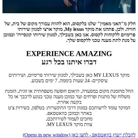
חלק מ"האני מאמין" שלנו בלקסוס, הוא להוות עבורך מקום של בית, של
חוויה. ולכן, פתחנו את מוקד My lexus, מוקד ארצי למגוון שירותי
פרימיום ללקוחות לקסוס. אנו כאן בשבילך, למגוון שירותי קונסיירז' וכמובן
על מנת לתת מענה טכני ללקסוס שלך.
EXPERIENCE AMAZING
דברו איתנו בכל רגע
מוקד MY LEXUS כאן בשבילך, למגוון שירותי פרימיום, ושירותים
עיסקיים- 24 שעות ביממה, 7 ימים בשבוע.
החל מהזמנת מקום במסעדה, תיאום חופשה משפחתית או זוגית, הזמנת
משלוח של מתנות ופרחים ועד כמובן מענה טכני בנוגע לרכבך או כל
בקשה אחרת.
המוקד עומד לרשותכם במגוון דרכי התקשרות: בטלפון, בשירות צ'ט
באתר וכמובן בוואטסאפ.
מחכים לעמוד לשירותכם,
צוות מוקד MY LEXUS.
לקבלת ייעוץ בוואטסאפ - לחצו כאן
(Opens in new window)