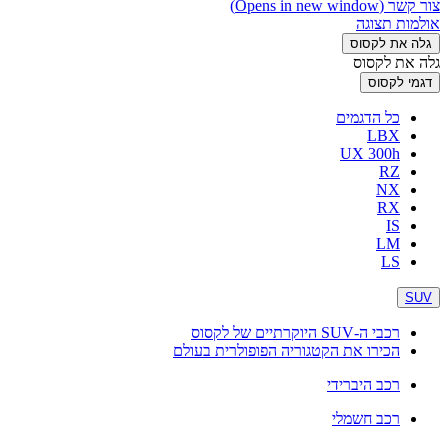
צור קשר
(Opens in new window)
אולמות תצוגה
גלה את לקסוס
גלה את לקסוס
דגמי לקסוס
כל הדגמים
LBX
UX 300h
RZ
NX
RX
IS
LM
LS
SUV
רכבי ה-SUV היוקרתיים של לקסוס
הכירו את הקטגוריה הפופולרית בעולם
רכב היברידי
רכב חשמלי