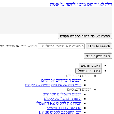
דילוג לאיזור תוכן מרכזי
(לחיצה על אנטר)
לחיצה כאן כדי לחזור לתפריט הקודם
חיפוש דגם או שירות, למ
Click to search
סגור תפקיד בנייד
דגמים חדשים
היברידי - חשמלי
רכבים היברידיים
רכבים היברידיים יוקרתיים
דגמי הפלאג-אין היוקרתיים של לקסוס
רכבים חשמליים
רכבים חשמליים יוקרתיים
החזון החשמלי של לקסוס
הכירו את לקסוס RZ החשמלי
טכנולוגיה ברכב חשמלי
דגם הקונספט לקסוס LF-30