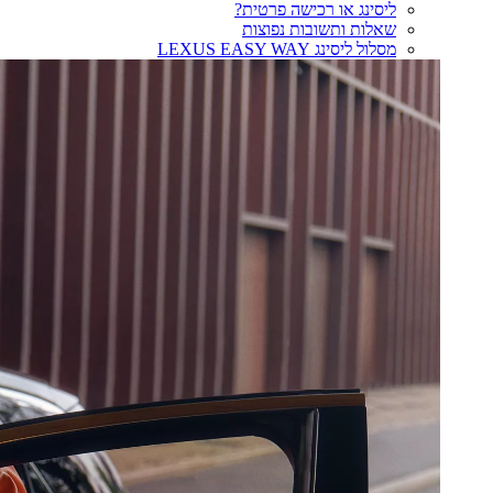
ליסינג או רכישה פרטית?
שאלות ותשובות נפוצות
מסלול ליסינג LEXUS EASY WAY