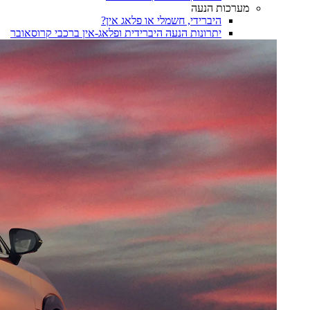
מערכות הנעה
היברידי, חשמלי או פלאג אין?
יתרונות הנעה היברידית ופלאג-אין ברכבי קרוסאובר