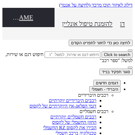
דילוג לאיזור תוכן מרכזי
(לחיצה על אנטר)
DEALER NAME
דגמים חדשים
להזמנת טיפול אונליין
לחיצה כאן כדי לחזור לתפריט הקודם
חיפוש דגם או שירות,
Click to search
למשל: "ספר רכב"
סגור תפקיד בנייד
דגמים חדשים
היברידי - חשמלי
רכבים היברידיים
רכבים היברידיים יוקרתיים
דגמי הפלאג-אין היוקרתיים של לקסוס
רכבים חשמליים
רכבים חשמליים יוקרתיים
החזון החשמלי של לקסוס
הכירו את לקסוס RZ החשמלי
טכנולוגיה ברכב חשמלי