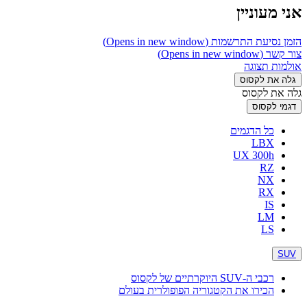
אני מעוניין
הזמן נסיעת התרשמות
(Opens in new window)
צור קשר
(Opens in new window)
אולמות תצוגה
גלה את לקסוס
גלה את לקסוס
דגמי לקסוס
כל הדגמים
LBX
UX 300h
RZ
NX
RX
IS
LM
LS
SUV
רכבי ה-SUV היוקרתיים של לקסוס
הכירו את הקטגוריה הפופולרית בעולם