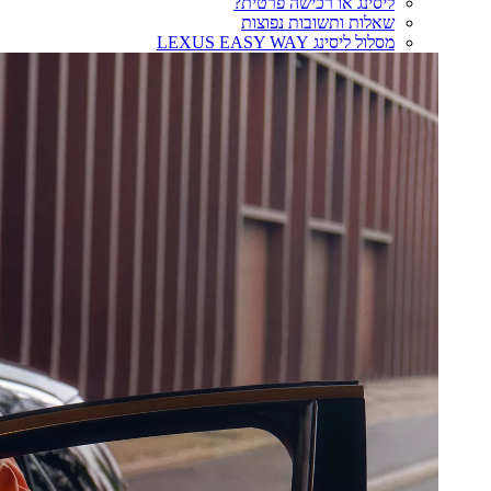
ליסינג או רכישה פרטית?
שאלות ותשובות נפוצות
מסלול ליסינג LEXUS EASY WAY