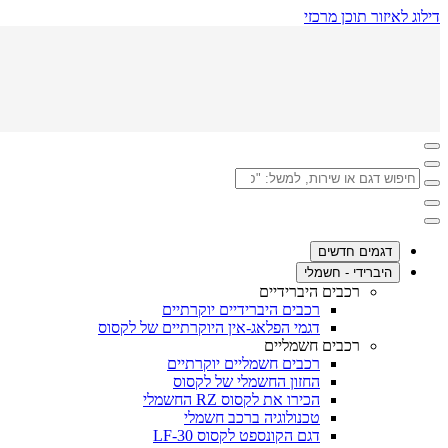
(לחיצה
דילוג לאיזור תוכן מרכזי
על
אנטר)
לחיצה
כאן
חיפוש
כדי
Click
דגם
לחזור
to
או
לתפריט
search
סגור
הקודם
שירות,
תפקיד
למשל:
דגמים חדשים
בנייד
"ספר
היברידי - חשמלי
רכב"
רכבים היברידיים
רכבים היברידיים יוקרתיים
דגמי הפלאג-אין היוקרתיים של לקסוס
רכבים חשמליים
רכבים חשמליים יוקרתיים
החזון החשמלי של לקסוס
הכירו את לקסוס RZ החשמלי
טכנולוגיה ברכב חשמלי
דגם הקונספט לקסוס LF-30