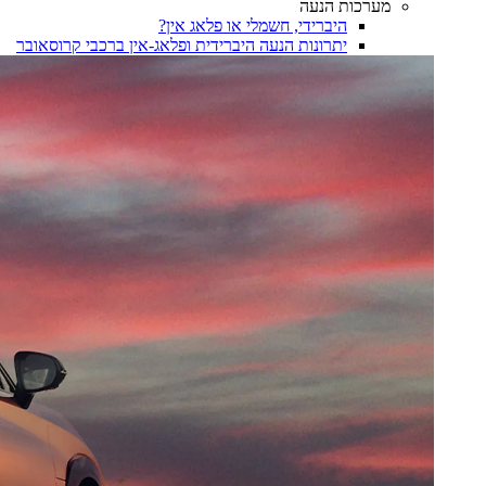
מערכות הנעה
היברידי, חשמלי או פלאג אין?
יתרונות הנעה היברידית ופלאג-אין ברכבי קרוסאובר