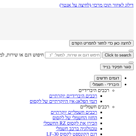
דילוג לאיזור תוכן מרכזי
(לחיצה על אנטר)
לחיצה כאן כדי לחזור לתפריט הקודם
חיפוש דגם או שירות, למ
Click to search
סגור תפקיד בנייד
דגמים חדשים
היברידי - חשמלי
רכבים היברידיים
רכבים היברידיים יוקרתיים
דגמי הפלאג-אין היוקרתיים של לקסוס
רכבים חשמליים
רכבים חשמליים יוקרתיים
החזון החשמלי של לקסוס
הכירו את לקסוס RZ החשמלי
טכנולוגיה ברכב חשמלי
דגם הקונספט לקסוס LF-30