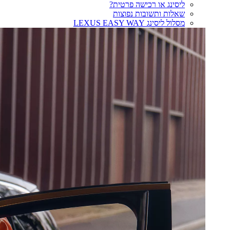
ליסינג או רכישה פרטית?
שאלות ותשובות נפוצות
מסלול ליסינג LEXUS EASY WAY