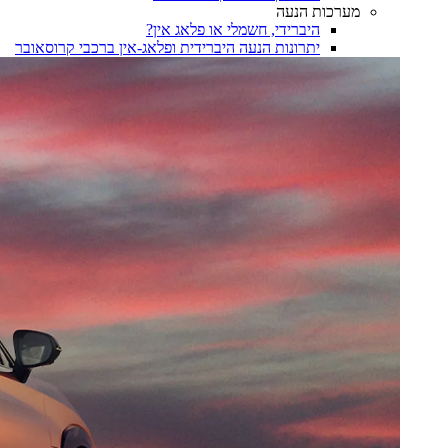
מערכות הנעה
היברידי, חשמלי או פלאג אין?
יתרונות הנעה היברידית ופלאג-אין ברכבי קרוסאובר