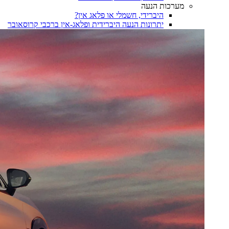
מערכות הנעה
היברידי, חשמלי או פלאג אין?
יתרונות הנעה היברידית ופלאג-אין ברכבי קרוסאובר