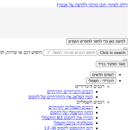
דילוג לאיזור תוכן מרכזי
(לחיצה על אנטר)
לחיצה כאן כדי לחזור לתפריט הקודם
חיפוש דגם או שירות, למ
Click to search
סגור תפקיד בנייד
דגמים חדשים
היברידי - חשמלי
רכבים היברידיים
רכבים היברידיים יוקרתיים
דגמי הפלאג-אין היוקרתיים של לקסוס
רכבים חשמליים
רכבים חשמליים יוקרתיים
החזון החשמלי של לקסוס
הכירו את לקסוס RZ החשמלי
טכנולוגיה ברכב חשמלי
דגם הקונספט לקסוס LF-30