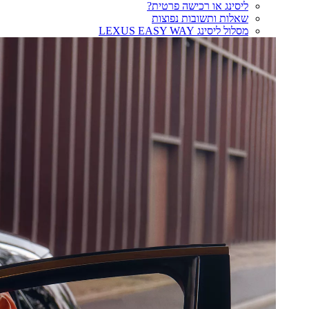
ליסינג או רכישה פרטית?
שאלות ותשובות נפוצות
מסלול ליסינג LEXUS EASY WAY